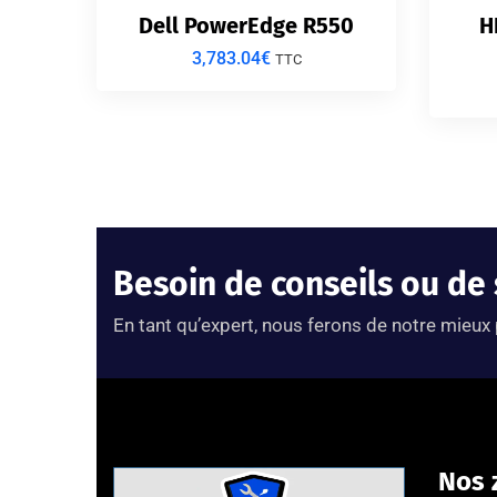
Dell PowerEdge R550
H
3,783.04
€
TTC
Besoin de conseils ou de
En tant qu’expert, nous ferons de notre mieux
Nos 