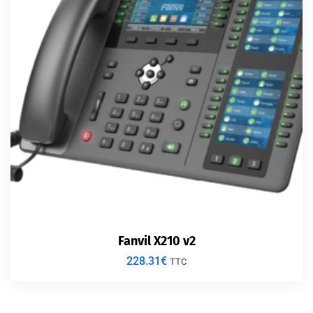
Fanvil X210 v2
228.31
€
TTC