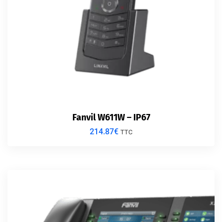
Fanvil W611W – IP67
214.87
€
TTC